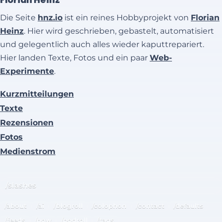
Die Seite
hnz.io
ist ein reines Hobbyprojekt von
Florian
Heinz
. Hier wird geschrieben, gebastelt, automatisiert
und gelegentlich auch alles wieder kaputtrepariert.
Hier landen Texte, Fotos und ein paar
Web-
Experimente
.
Kurzmitteilungen
Texte
Rezensionen
Fotos
Medienstrom
/slashes
/about
/ai
/blogroll
/colophon
/contact
/defaults
/feeds
/now
/podroll
/tags