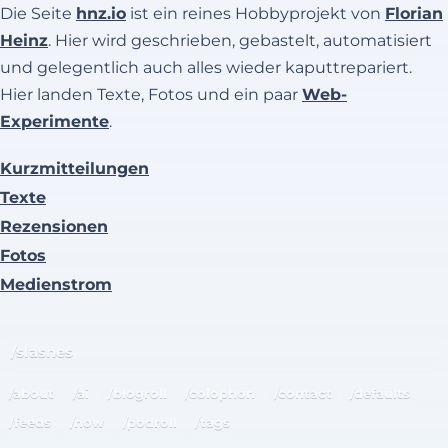
Die Seite
hnz.io
ist ein reines Hobbyprojekt von
Florian
Heinz
. Hier wird geschrieben, gebastelt, automatisiert
und gelegentlich auch alles wieder kaputtrepariert.
Hier landen Texte, Fotos und ein paar
Web-
Experimente
.
Kurzmitteilungen
Texte
Rezensionen
Fotos
Medienstrom
/slashes
/about
/ai
/blogroll
/colophon
/contact
/defaults
/feeds
/now
/podroll
/tags