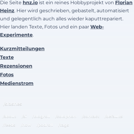
Die Seite
hnz.io
ist ein reines Hobbyprojekt von
Florian
Heinz
. Hier wird geschrieben, gebastelt, automatisiert
und gelegentlich auch alles wieder kaputtrepariert.
Hier landen Texte, Fotos und ein paar
Web-
Experimente
.
Kurzmitteilungen
Texte
Rezensionen
Fotos
Medienstrom
/slashes
/about
/ai
/blogroll
/colophon
/contact
/defaults
/feeds
/now
/podroll
/tags