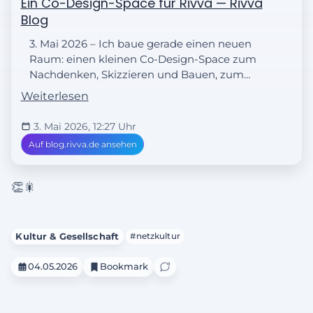
Ein Co-Design-Space für Rivva — Rivva
Blog
3. Mai 2026 – Ich baue gerade einen neuen
Raum: einen kleinen Co-Design-Space zum
Nachdenken, Skizzieren und Bauen, zum
Mitgestalten und Diskutieren. Eine
Weiterlesen
Mischung aus gemeinsamem Denken
(Wiki) und fokussierten Gesprächen
3. Mai 2026, 12:27 Uhr
(Forum).
Auf blog.rivva.de ansehen
👏🎇
Kultur & Gesellschaft
#netzkultur
04.05.2026
Bookmark