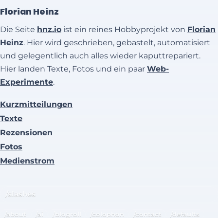
Florian Heinz
Die Seite
hnz.io
ist ein reines Hobbyprojekt von
Florian
Heinz
. Hier wird geschrieben, gebastelt, automatisiert
und gelegentlich auch alles wieder kaputtrepariert.
Hier landen Texte, Fotos und ein paar
Web-
Experimente
.
Kurzmitteilungen
Texte
Rezensionen
Fotos
Medienstrom
/slashes
/about
/ai
/blogroll
/colophon
/contact
/defaults