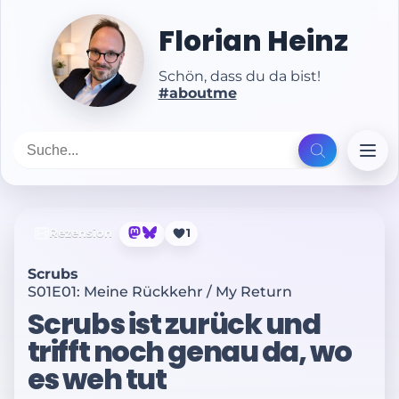
Florian Heinz
Schön, dass du da bist!
#aboutme
Rezension
1
Scrubs
S01E01: Meine Rückkehr / My Return
Scrubs ist zurück und
trifft noch genau da, wo
es weh tut