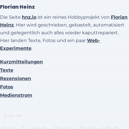
Florian Heinz
Die Seite
hnz.io
ist ein reines Hobbyprojekt von
Florian
Heinz
. Hier wird geschrieben, gebastelt, automatisiert
und gelegentlich auch alles wieder kaputtrepariert.
Hier landen Texte, Fotos und ein paar
Web-
Experimente
.
Kurzmitteilungen
Texte
Rezensionen
Fotos
Medienstrom
/slashes
/about
/ai
/blogroll
/colophon
/contact
/defaults