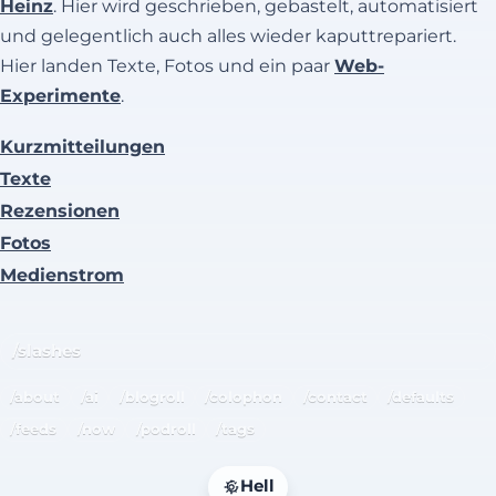
Heinz
. Hier wird geschrieben, gebastelt, automatisiert
und gelegentlich auch alles wieder kaputtrepariert.
Hier landen Texte, Fotos und ein paar
Web-
Experimente
.
Kurzmitteilungen
Texte
Rezensionen
Fotos
Medienstrom
/slashes
/about
/ai
/blogroll
/colophon
/contact
/defaults
/feeds
/now
/podroll
/tags
Hell