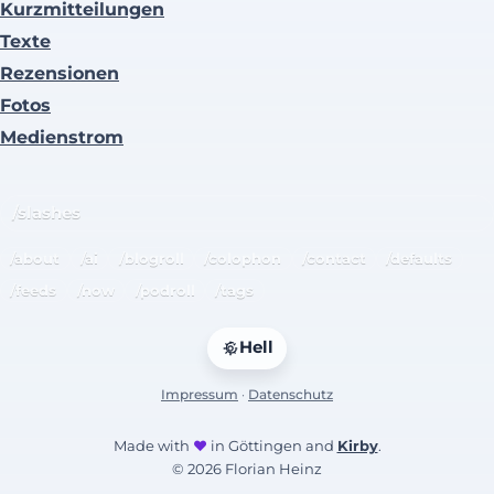
Kurzmitteilungen
Texte
Rezensionen
Fotos
Medienstrom
/slashes
/about
/ai
/blogroll
/colophon
/contact
/defaults
/feeds
/now
/podroll
/tags
Hell
Impressum
·
Datenschutz
Made with
♥
in Göttingen and
Kirby
.
© 2026 Florian Heinz