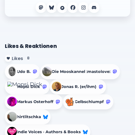
Likes & Reaktionen
Likes
8
Udo B.
Die Mooskannel :mastolove:
Mopsi Dick
Jonas R. (er/ihm)
Markus Osterhoff
Gelbschlumpf
hirtlitschka
Indie Voices · Authors & Books