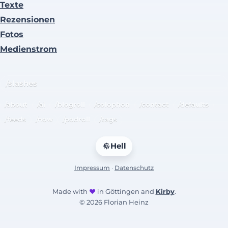
Texte
Rezensionen
Fotos
Medienstrom
/slashes
/about
/ai
/blogroll
/colophon
/contact
/defaults
/feeds
/now
/podroll
/tags
Hell
Impressum
·
Datenschutz
Made with
♥
in Göttingen and
Kirby
.
© 2026 Florian Heinz