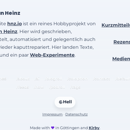
an Heinz
ite
hnz.io
ist ein reines Hobbyprojekt von
Kurzmittei
an Heinz
. Hier wird geschrieben,
elt, automatisiert und gelegentlich auch
Rezen
wieder kaputtrepariert. Hier landen Texte,
 und ein paar
Web-Experimente
.
Medie
hes
/about
/ai
/blogroll
/colophon
/contact
/defaul
/feeds
/now
/podroll
/tags
Hell
Impressum
·
Datenschutz
Made with
♥
in Göttingen and
Kirby
.