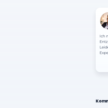
Ich 
Entz
Leid
Expe
Komm