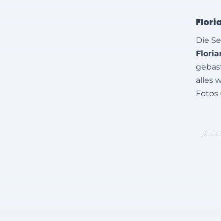
Flori
Die Se
Flori
gebast
alles 
Fotos
/slas