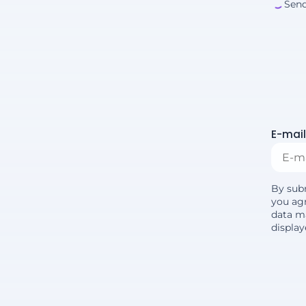
Send
E-mail
By sub
you agr
data m
displa