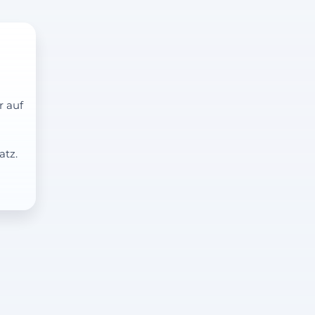
r auf
atz.