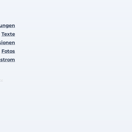
lungen
Texte
sionen
Fotos
nstrom
ts