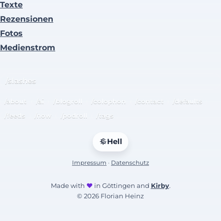
Texte
Rezensionen
Fotos
Medienstrom
/slashes
/about
/ai
/blogroll
/colophon
/contact
/defaults
/feeds
/now
/podroll
/tags
Hell
Impressum
·
Datenschutz
Made with
♥
in Göttingen and
Kirby
.
© 2026 Florian Heinz