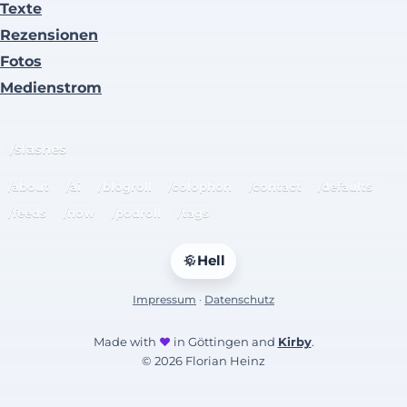
Texte
Rezensionen
Fotos
Medienstrom
/slashes
/about
/ai
/blogroll
/colophon
/contact
/defaults
/feeds
/now
/podroll
/tags
Hell
Impressum
·
Datenschutz
Made with
♥
in Göttingen and
Kirby
.
© 2026 Florian Heinz