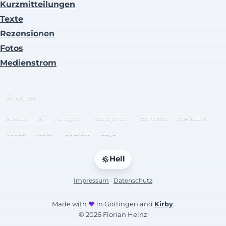
Kurzmitteilungen
Texte
Rezensionen
Fotos
Medienstrom
/slashes
/about
/ai
/blogroll
/colophon
/contact
/defaults
/feeds
/now
/podroll
/tags
Hell
Impressum
·
Datenschutz
Made with
♥
in Göttingen and
Kirby
.
© 2026 Florian Heinz