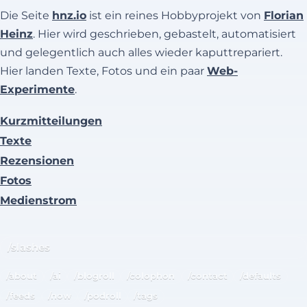
Die Seite
hnz.io
ist ein reines Hobbyprojekt von
Florian
Heinz
. Hier wird geschrieben, gebastelt, automatisiert
und gelegentlich auch alles wieder kaputtrepariert.
Hier landen Texte, Fotos und ein paar
Web-
Experimente
.
Kurzmitteilungen
Texte
Rezensionen
Fotos
Medienstrom
/slashes
/about
/ai
/blogroll
/colophon
/contact
/defaults
/feeds
/now
/podroll
/tags