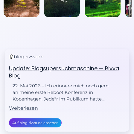
blog.rivva.de
Update: Blogsupersuchmaschine — Rivva
Blog
22. Mai 2026 – Ich erinnere mich noch gern
an meine erste Reboot Konferenz in
Kopenhagen. Jede*r im Publikum hatte
drei Tabs offen: Suche #reboot via
Weiterlesen
technorati.com, flickr.com, del.icio.us.
Auf blog.rivva.de ansehen