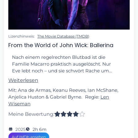
Lizenzhinweis:
The Movie Database (TMDB)
From the World of John Wick: Ballerina
Nach einem regelrechten Blutbad ist die
Familie Macarro praktisch ausgelöscht. Nur
Eve lebt noch – und sie schwört Rache um
jeden Preis. Mit diesem Plan vor Augen
Weiterlesen
sucht sie Hilfe bei der Familie der Ruska-
Mit: Ana de Armas, Keanu Reeves, Ian McShane,
Roma, um sich dort an einer Ballettschule
Anjelica Huston & Gabriel Byrne.
Regie:
Len
durch die Lehrerin Nogi zur kaltblütigen
Wiseman
Killerin ausbilden zu lassen und sich dann
auf die Suche nach denen zu machen, die
Meine Bewertung:
ihre eigene Familie auf dem Gewissen
haben. Doch das Ruska-Roma-Leben unter
2025
2h 6m
der strengen Herrschaft der Direktorin ist
Auf IMDb ansehen