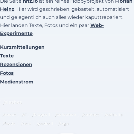
Die Seite
hnz.io
ist ein reines Hobbyprojekt von
Florian
Heinz
. Hier wird geschrieben, gebastelt, automatisiert
und gelegentlich auch alles wieder kaputtrepariert.
Hier landen Texte, Fotos und ein paar
Web-
Experimente
.
Kurzmitteilungen
Texte
Rezensionen
Fotos
Medienstrom
/slashes
/about
/ai
/blogroll
/colophon
/contact
/defaults
/feeds
/now
/podroll
/tags