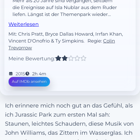
Mehr als 20 Jahre sind vergangen, seitdem
die Ereignisse auf Isla Nublar aus dem Ruder
liefen. Längst ist der Themenpark wieder
eröffnet, größer und sicherer und mit mehr
Weiterlesen
Dinosauriern denn je, so wie es sich John
Mit: Chris Pratt, Bryce Dallas Howard, Irrfan Khan,
Hammond ursprünglich vorgestellt hatte.
Vincent D'Onofrio & Ty Simpkins.
Regie:
Colin
Weil die Besucherzahlen deutlich nach
Trevorrow
unten gehen, arbeitet Projektleiterin Claire
an einer neuen Attraktion: Ein selbst
Meine Bewertung:
geschaffener Dino-Hybrid, der sich jedoch
als so gefährlich und unberechenbar erweist,
2015
2h 4m
dass selbst Velociraptoren vor ihm Reißaus
Auf IMDb ansehen
nehmen. Doch der erfahrene Dino-Trainer
Owen nimmt den Kampf mit dem
unberechenbaren Biest in seine Hände!
Ich erinnere mich noch gut an das Gefühl, als
ich Jurassic Park zum ersten Mal sah:
Staunen, leichtes Schaudern, diese Musik von
John Williams, das Zittern im Wasserglas. Ich