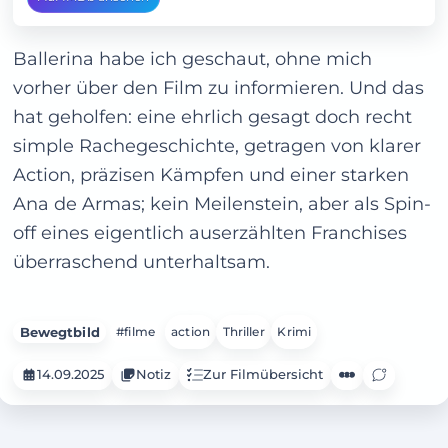
alles andere als ein Zuckerschlecken und der
Weg zur Rache lang und steinig...
Ballerina habe ich geschaut, ohne mich
vorher über den Film zu informieren. Und das
hat geholfen: eine ehrlich gesagt doch recht
simple Rachegeschichte, getragen von klarer
Action, präzisen Kämpfen und einer starken
Ana de Armas; kein Meilenstein, aber als Spin-
off eines eigentlich auserzählten Franchises
überraschend unterhaltsam.
Bewegtbild
#filme
action
Thriller
Krimi
14.09.2025
Notiz
Zur Filmübersicht