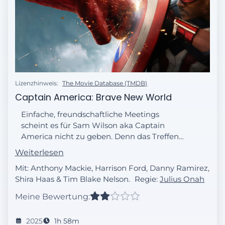
Lizenzhinweis:
The Movie Database (TMDB)
Captain America: Brave New World
Einfache, freundschaftliche Meetings
scheint es für Sam Wilson aka Captain
America nicht zu geben. Denn das Treffen
mit dem gerade erst ins Amt gewählten US-
Weiterlesen
Präsidenten Thaddeus Ross verwickelt den
Mit: Anthony Mackie, Harrison Ford, Danny Ramirez,
Avenger mit dem ikonischen Vibranium-
Shira Haas & Tim Blake Nelson.
Regie:
Julius Onah
Schild in einen Konflikt globalen Ausmaßes.
Doch noch ist Zeit, die Welt davor zu
Meine Bewertung:
bewahren, ins absolute Chaos zu stürzen.
Nur drängt die Zeit...
2025
1h 58m