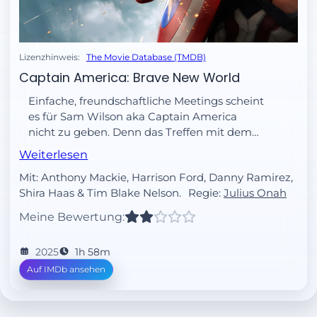
Lizenzhinweis:
The Movie Database (TMDB)
Captain America: Brave New World
Einfache, freundschaftliche Meetings scheint
es für Sam Wilson aka Captain America
nicht zu geben. Denn das Treffen mit dem
gerade erst ins Amt gewählten US-
Weiterlesen
Präsidenten Thaddeus Ross verwickelt den
Mit: Anthony Mackie, Harrison Ford, Danny Ramirez,
Avenger mit dem ikonischen Vibranium-
Shira Haas & Tim Blake Nelson.
Regie:
Julius Onah
Schild in einen Konflikt globalen Ausmaßes.
Doch noch ist Zeit, die Welt davor zu
Meine Bewertung:
bewahren, ins absolute Chaos zu stürzen.
Nur drängt die Zeit...
2025
1h 58m
Auf IMDb ansehen