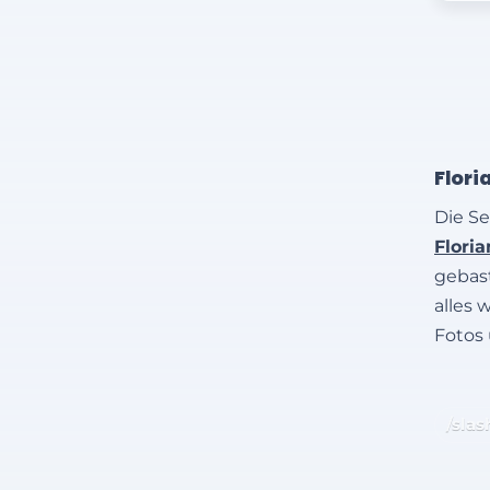
Flori
Die Se
Flori
gebast
alles 
Fotos
/slas