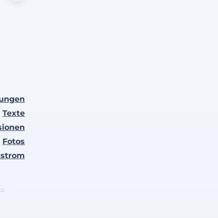
lungen
Texte
sionen
Fotos
nstrom
ts