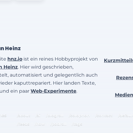
an Heinz
ite
hnz.io
ist ein reines Hobbyprojekt von
Kurzmittei
an Heinz
. Hier wird geschrieben,
elt, automatisiert und gelegentlich auch
Rezen
wieder kaputtrepariert. Hier landen Texte,
 und ein paar
Web-Experimente
.
Medie
hes
/about
/ai
/blogroll
/colophon
/contact
/defaul
/feeds
/now
/podroll
/tags