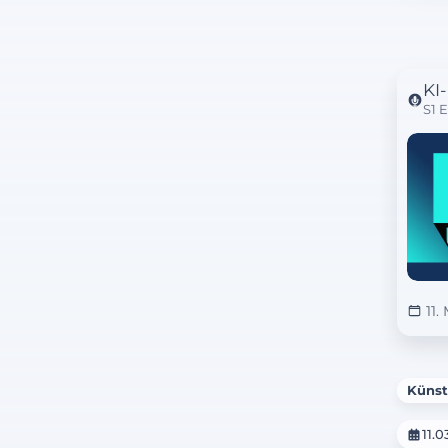
KI
S1 
11.
Künst
11.0