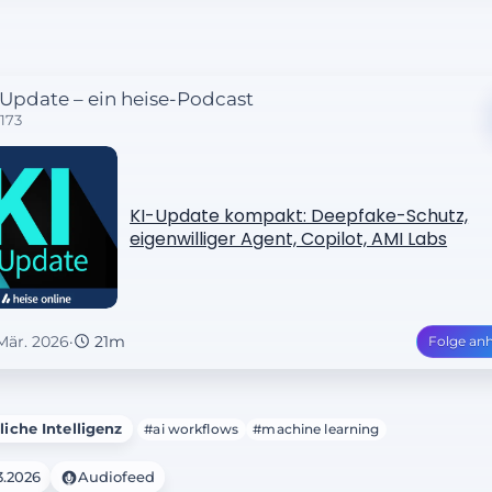
-Update – ein heise-Podcast
E173
KI-Update kompakt: Deepfake-Schutz,
eigenwilliger Agent, Copilot, AMI Labs
 Mär. 2026
·
21m
Folge an
liche Intelligenz
#ai workflows
#machine learning
3.2026
Audiofeed