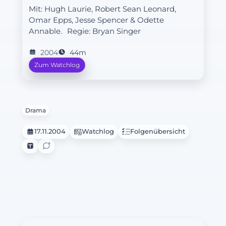
Mit: Hugh Laurie, Robert Sean Leonard,
House. Während der
Omar Epps, Jesse Spencer & Odette
Differentialdiagnose werden einige
Annable.
Regie:
Bryan Singer
von Houses Charakterzügen deutlich,
wie seinen Unwillen, Patienten zu
2004
44m
besuchen, die Missachtung von
Zum Watchlog
Regeln und Gesetzen und seine
„Jeder Mensch lügt“-Theorie.
Drama
17.11.2004
Watchlog
Folgenübersicht