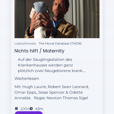
Lizenzhinweis:
The Movie Database (TMDB)
Nichts hilft / Maternity
Auf der Säuglingsstation des
Krankenhauses werden ganz
plötzlich zwei Neugeborene krank.
Die Ärzte vermuten zunächst eine
Weiterlesen
Grippeerkrankung. Aber als auch vier
Mit: Hugh Laurie, Robert Sean Leonard,
weitere Babys die gleichen
Omar Epps, Jesse Spencer & Odette
Symptome aufweisen, befürchtet
Annable.
Regie:
Newton Thomas Sigel
House, dass auf der Station eine
Epidemie ausgebrochen ist.
2004
43m