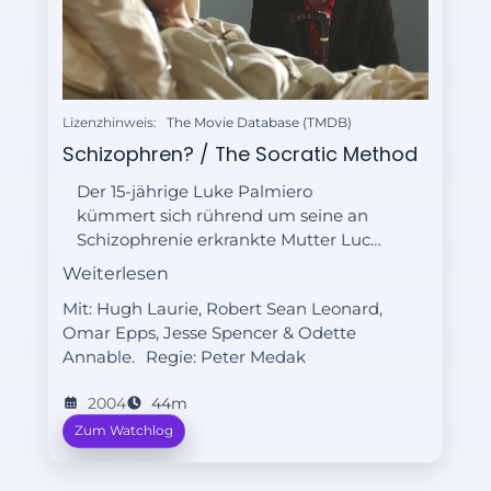
Lizenzhinweis:
The Movie Database (TMDB)
Schizophren? / The Socratic Method
Der 15-jährige Luke Palmiero
kümmert sich rührend um seine an
Schizophrenie erkrankte Mutter Lucy
und versucht alles, um ihr den Alltag
Weiterlesen
einigermaßen lebenswert zu
Mit: Hugh Laurie, Robert Sean Leonard,
gestalten. Doch plötzlich bricht Lucy
Omar Epps, Jesse Spencer & Odette
zusammen und wird ins
Annable.
Regie:
Peter Medak
Krankenhaus eingeliefert. Der Notarzt
stellt eine Venenthrombose fest - ein
2004
44m
Befund, den Dr. House bei der
Zum Watchlog
Übernahme des Falles nicht teilen
will.