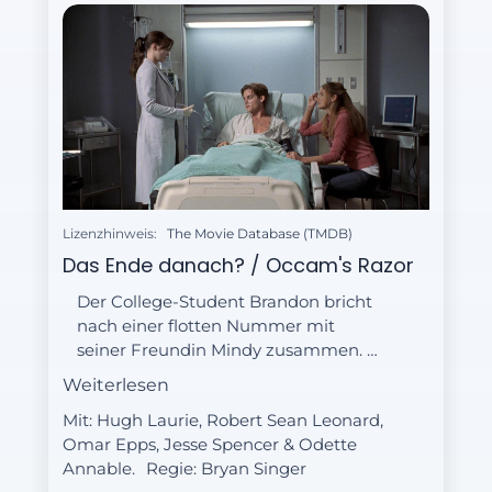
Lizenzhinweis:
The Movie Database (TMDB)
Das Ende danach? / Occam's Razor
Der College-Student Brandon bricht
nach einer flotten Nummer mit
seiner Freundin Mindy zusammen. Er
hat hohes Fieber, Husten und sein
Weiterlesen
Körper ist von einem
Mit: Hugh Laurie, Robert Sean Leonard,
ungewöhnlichen Ausschlag befallen.
Omar Epps, Jesse Spencer & Odette
Mit diesen Beschwerden landet
Annable.
Regie:
Bryan Singer
Brandon schließlich bei Dr. House.