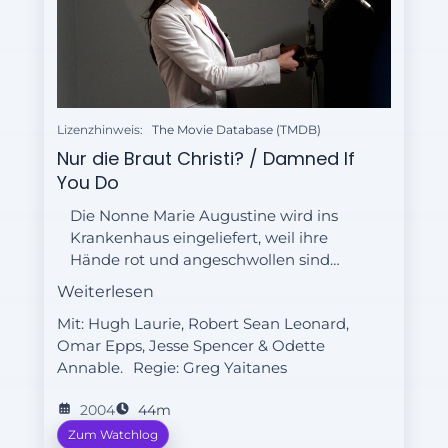
Lizenzhinweis:
The Movie Database (TMDB)
Nur die Braut Christi? / Damned If
You Do
Die Nonne Marie Augustine wird ins
Krankenhaus eingeliefert, weil ihre
Hände rot und angeschwollen sind
sowie blutende Wundmale
Weiterlesen
aufweisen. Augustine selbst ist fest
Mit: Hugh Laurie, Robert Sean Leonard,
davon überzeugt, dass es sich bei den
Omar Epps, Jesse Spencer & Odette
Symptomen um göttliche Stigmata
Annable.
Regie:
Greg Yaitanes
handelt. Dr. House hat allerdings eine
gänzlich andere Erklärung: Er
2004
44m
vermutet eine banale allergische
Zum Watchlog
Reaktion.