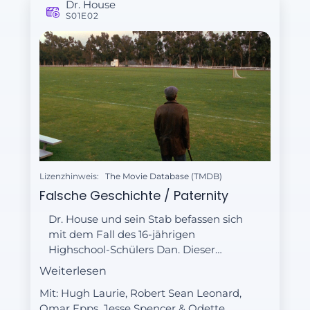
Dr. House
S01E02
Lizenzhinweis:
The Movie Database (TMDB)
Falsche Geschichte / Paternity
Dr. House und sein Stab befassen sich
mit dem Fall des 16-jährigen
Highschool-Schülers Dan. Dieser
leidet unter schweren Albträumen,
Weiterlesen
phasenweise auftretenden
Mit: Hugh Laurie, Robert Sean Leonard,
Halluzinationen und ist zuletzt auf
Omar Epps, Jesse Spencer & Odette