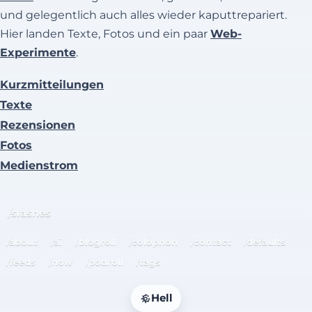
und gelegentlich auch alles wieder kaputtrepariert.
Hier landen Texte, Fotos und ein paar
Web-
Experimente
.
Kurzmitteilungen
Texte
Rezensionen
Fotos
Medienstrom
/slashes
/about
/ai
/blogroll
/colophon
/contact
/defaults
/feeds
/now
/podroll
/tags
Hell