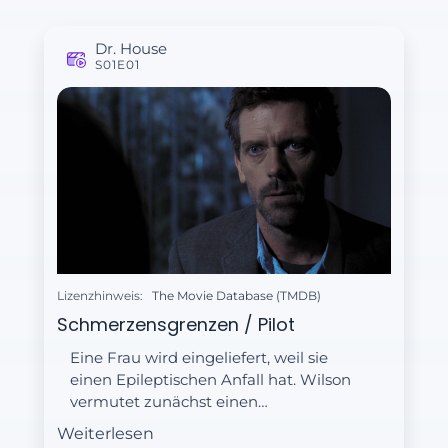
Dr. House
S01E01
Lizenzhinweis:
The Movie Database (TMDB)
Schmerzensgrenzen / Pilot
Eine Frau wird eingeliefert, weil sie
einen Epileptischen Anfall hat. Wilson
vermutet zunächst einen
Gehirntumor, doch weil er ihn nicht
Weiterlesen
finden kann, überweist er sie an