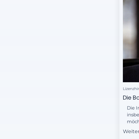
Lizenzhi
Die B
Die I
insbe
möcht
Zeit
Weite