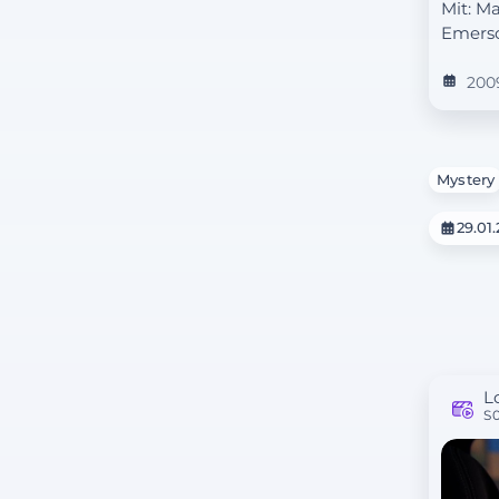
Mit: M
Emers
200
Mystery
29.01
L
S