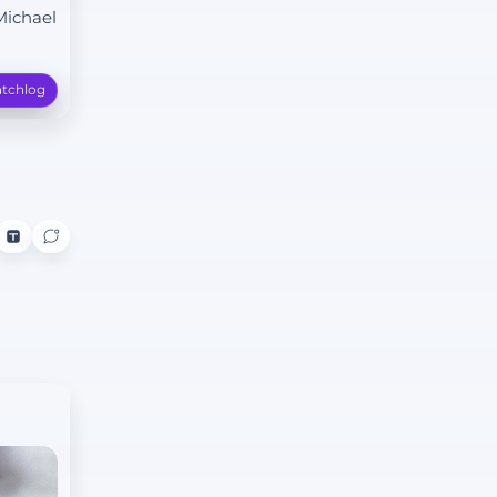
Michael
tchlog