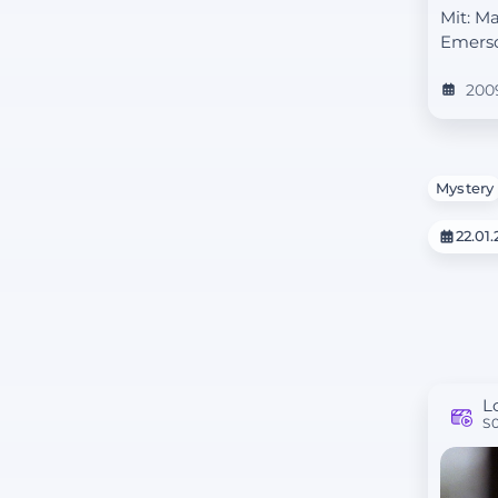
Mit: M
Emers
200
Mystery
22.01
L
S