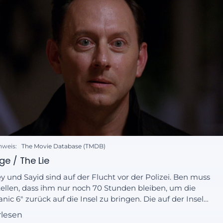
nweis:
The Movie Database (TMDB)
ge / The Lie
y und Sayid sind auf der Flucht vor der Polizei. Ben muss
tellen, dass ihm nur noch 70 Stunden bleiben, um die
nic 6" zurück auf die Insel zu bringen. Die auf der Insel
iebenen springen nach wie vor durch die Zeit.
rlesen