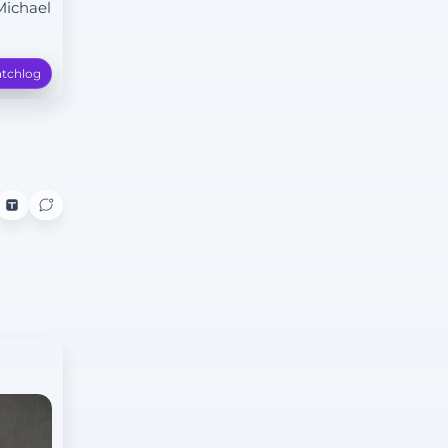
Michael
tchlog