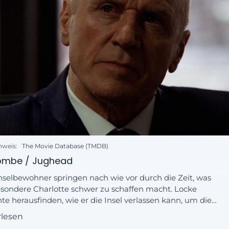
nweis:
The Movie Database (TMDB)
ombe / Jughead
nselbewohner springen nach wie vor durch die Zeit, was
sondere Charlotte schwer zu schaffen macht. Locke
e herausfinden, wie er die Insel verlassen kann, um die
verschiebungen zu stoppen.
rlesen