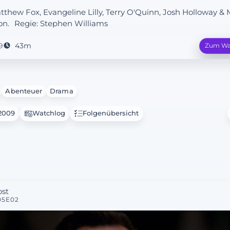
atthew Fox, Evangeline Lilly, Terry O'Quinn, Josh Holloway & 
on.
Regie:
Stephen Williams
9
43m
Zum Wa
Abenteuer
Drama
.2009
Watchlog
Folgenübersicht
ost
05E02