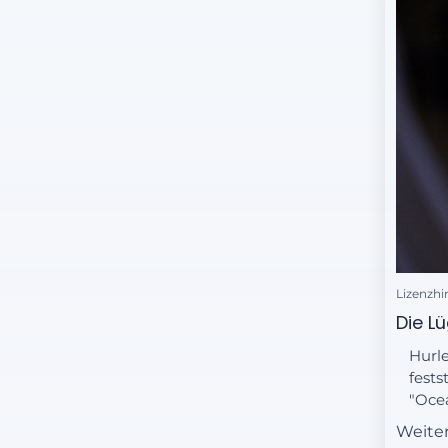
Lizenzhi
Die Lü
Hurle
fests
"Ocea
Verbl
Weite