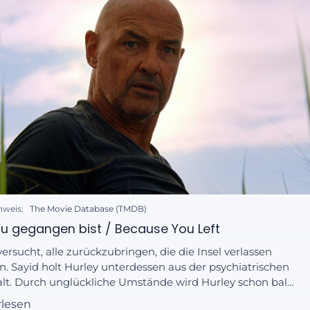
nweis:
The Movie Database (TMDB)
du gegangen bist / Because You Left
ersucht, alle zurückzubringen, die die Insel verlassen
. Sayid holt Hurley unterdessen aus der psychiatrischen
lt. Durch unglückliche Umstände wird Hurley schon bald
ächtigt, zwei Morde begangen zu haben.
rlesen