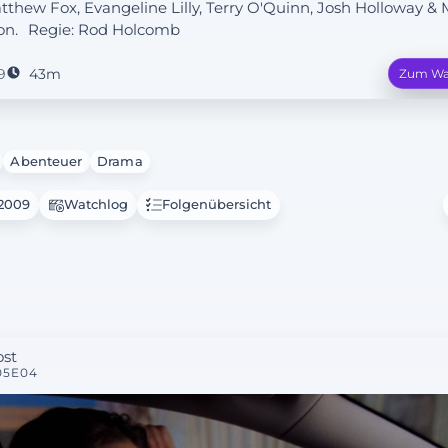
atthew Fox, Evangeline Lilly, Terry O'Quinn, Josh Holloway & 
on.
Regie:
Rod Holcomb
9
43m
Zum Wa
Abenteuer
Drama
.2009
Watchlog
Folgenübersicht
ost
05E04