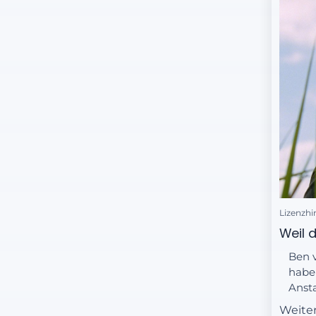
Lizenzhi
Weil 
Ben v
haben
Ansta
verd
Weite