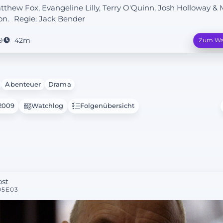
atthew Fox, Evangeline Lilly, Terry O'Quinn, Josh Holloway & 
on.
Regie:
Jack Bender
9
42m
Zum Wa
Abenteuer
Drama
.2009
Watchlog
Folgenübersicht
ost
05E03