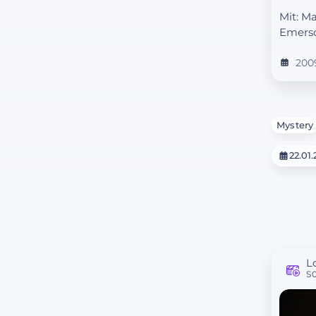
Mit: M
Emers
200
Mystery
22.01
L
S