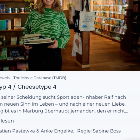
nweis:
The Movie Database (TMDB)
yp 4 / Cheesetype 4
 seiner Scheidung sucht Sportladen-Inhaber Ralf nach
m neuen Sinn im Leben – und nach einer neuen Liebe.
gibt es in Marburg überhaupt jemanden, den er nicht
? Buchhändlerin Maria trifft auf eine alte Rivalin – sowohl
rlesen
Affäre Max als auch ihr Vater warten nur darauf, dass sie
astian Pastewka & Anke Engelke.
Regie:
Sabine Boss
eherrschung verliert. Es kommt zur Eskalation – und zu
r überraschenden Begegnung.