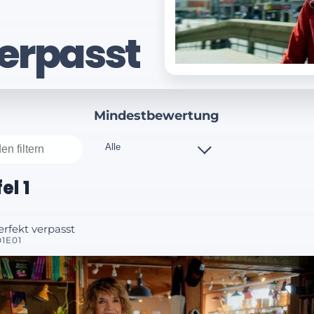
verpasst
Mindestbewertung
el 1
erfekt verpasst
01E01