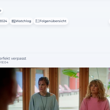
e
.2024
Watchlog
Folgenübersicht
erfekt verpasst
01E04