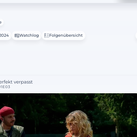
e
.2024
Watchlog
Folgenübersicht
erfekt verpasst
01E03