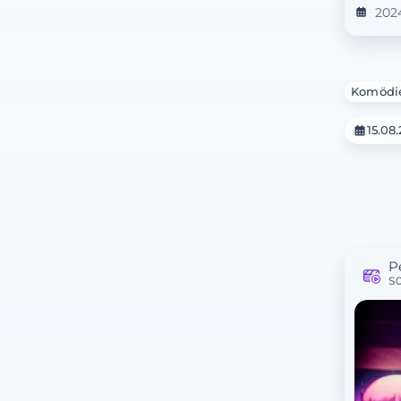
202
Komödi
15.08
P
S