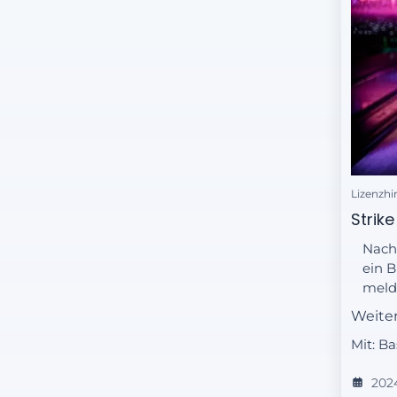
Lizenzhi
Strike
Nach 
ein B
melde
Mari
Weite
Soph
Mit: B
verbr
zu re
202