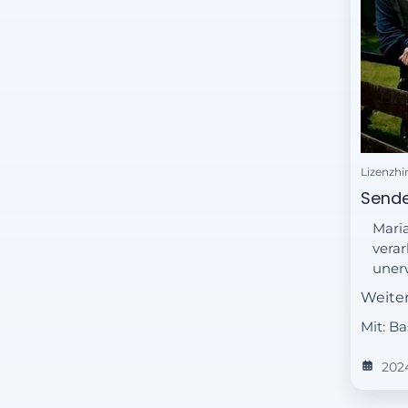
Lizenzhi
Sende
Mari
verar
unerw
psyc
Weite
auch 
Mit: B
sein 
Famil
202