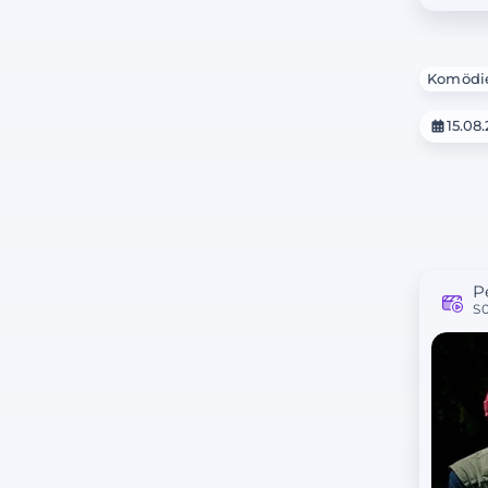
Komödi
15.08
P
S