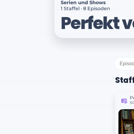
Serien und Shows
1 Staffel · 8 Episoden
Perfekt 
Staff
P
S