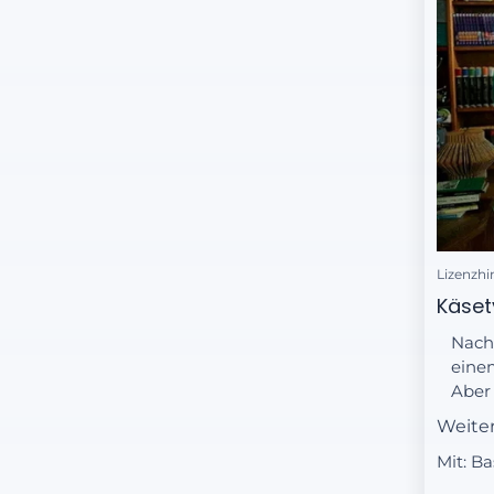
Lizenzhi
Käset
Nach
eine
Aber 
kennt
Weite
ihre 
Mit: B
die B
eine