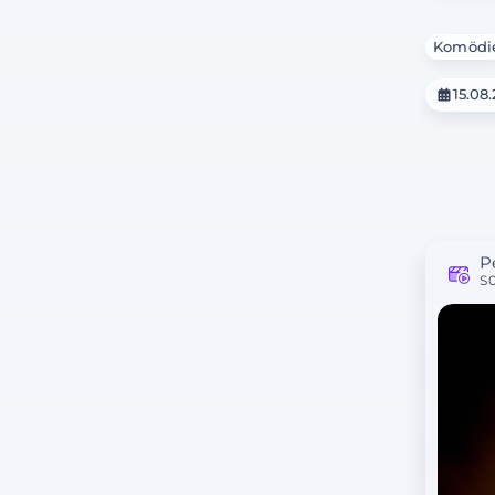
Komödi
15.08
P
S