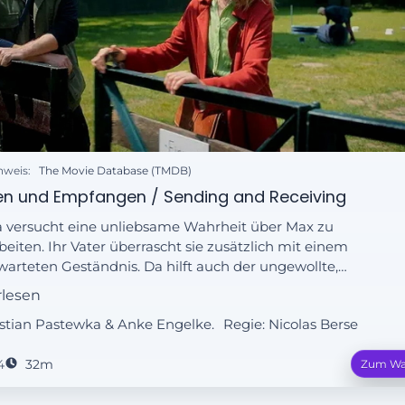
nweis:
The Movie Database (TMDB)
n und Empfangen / Sending and Receiving
a versucht eine unliebsame Wahrheit über Max zu
beiten. Ihr Vater überrascht sie zusätzlich mit einem
arteten Geständnis. Da hilft auch der ungewollte,
hologischen Rat von Hundetrainer Hakan nichts. Und
rlesen
Ralf hat mit einer schlechten Nachricht zu kämpfen, die
astian Pastewka & Anke Engelke.
Regie:
Nicolas Berse
komplettes Leben verändert – er versammelt die ganze
ie zu einem großen Abendessen ...
4
32m
Zum Wa