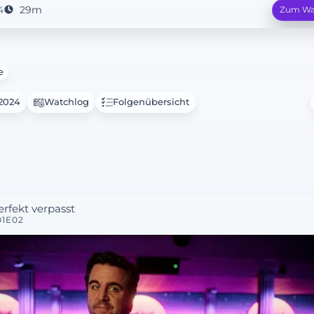
4
29m
Zum Wa
e
.2024
Watchlog
Folgenübersicht
erfekt verpasst
01E02