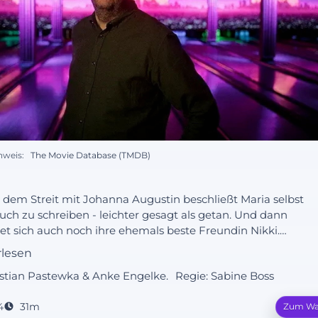
nweis:
The Movie Database (TMDB)
dem Streit mit Johanna Augustin beschließt Maria selbst
uch zu schreiben - leichter gesagt als getan. Und dann
t sich auch noch ihre ehemals beste Freundin Nikki.
a geht ihren Problemen aus dem Weg und lädt sich bei
rlesen
ie und deren Freundinnen zum Bowling ein. Ralf
astian Pastewka & Anke Engelke.
Regie:
Sabine Boss
ingt den Abend mit seinen Töchtern Lily und Lotta, um
tten, was von seiner Familie noch übrig ist.
4
31m
Zum Wa