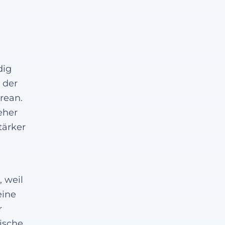
dig
 der
rean.
eher
tärker
, weil
eine
r
pische