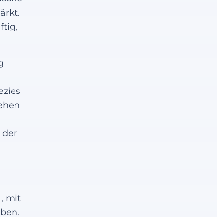
ärkt.
tig,
g
ezies
sehen
r
 der
, mit
uben.