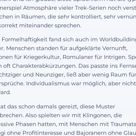
rspiel Atmosphäre vieler Trek-Serien noch verst
hen in Räumen, die sehr kontrolliert, sehr vernünf
korrekt miteinander sprechen.
 Formelhaftigkeit fand sich auch im Worldbuildin
r. Menschen standen für aufgeklärte Vernunft,
onen für Kriegerkultur, Romulaner für Intrigen. Sp
 oft Charakterabkürzungen. Das passte ins Fern
chtziger und Neunziger, ließ aber wenig Raum fü
sprüche. Individualismus war möglich, aber nicht
ard.
at das schon damals gereizt, diese Muster
brechen. Also spielten wir mit Klingonen, die
ssive Phasen hatten, mit Menschen mit Traumata
gi ohne Profitinteresse und Bajoranern ohne Gla