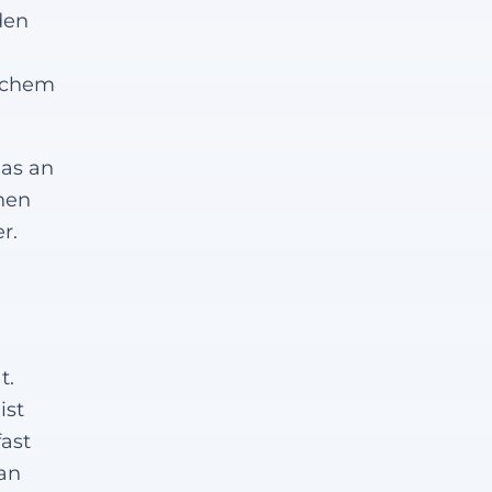
den
ischem
das an
nen
r.
t.
ist
fast
an