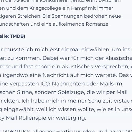
m der Akademie konkurrieren, entbrennt zwischen
en und dem Kriegscollege ein Kampf mit immer
tigeren Streichen. Die Spannungen bedrohen neue
undschaften und eine aufkeimende Romanze.
elle: TMDB)
r musste ich mich erst einmal einwählen, um ins
net zu kommen. Dabei war für mich der klassisch
sound fast schon ein akustisches Versprechen, 
h irgendwo eine Nachricht auf mich wartete. Das
eine verpassten ICQ-Nachrichten oder Mails im
ischen Sinne, sondern Spielzüge, die wir per Mail
hickten. Ich habe mich in meiner Schulzeit erstau
g eingewählt, weil ich wissen wollte, wie es in un
by Mail Rollenspielen weiterging.
r MMORPGs allgegenwärtig wurden und ganze W