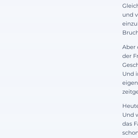
Gleic
und v
einzu
Bruch
Aber 
der F
Gesch
Und i
eigen
zeitg
Heute
Und w
das F
scho