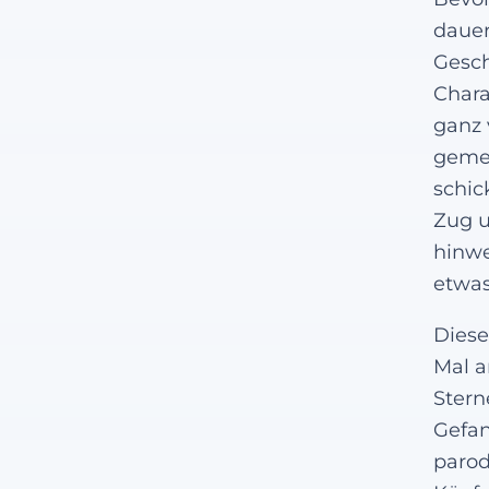
dauer
Gesch
Chara
ganz 
gemei
schic
Zug 
hinwe
etwas
Diese
Mal a
Stern
Gefan
parod