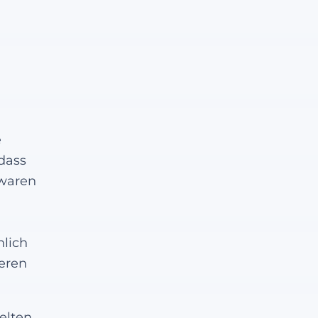
e
dass
 waren
nlich
seren
elten