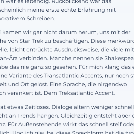
n war es lebendig. Rückblickend war das
cheinlich meine erste echte Erfahrung mit
borativem Schreiben.
 kamen wir gar nicht darum herum, uns mit der
he von Star Trek zu beschäftigen. Diese merkwür
lle, leicht entrückte Ausdrucksweise, die viele mit
n-Ära verbinden. Manche nennen sie Shakespea
abe das nie ganz so gesehen. Für mich klang das 
ine Variante des Transatlantic Accents, nur noch s
eit und Ort gelöst. Eine Sprache, die nirgendwo
ich verankert ist. Dem Treksatlantic Accent.
at etwas Zeitloses. Dialoge altern weniger schnell
icht an Trends hängen. Gleichzeitig entsteht aber 
nz. Für Außenstehende wirkt das schnell steif ode
lich. Und ich glaube, diese Sprachform hat die ty