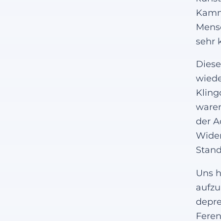
Kamme
Mensc
sehr 
Diese
wiede
Kling
waren
der A
Wider
Stand
Uns h
aufzu
depre
Feren