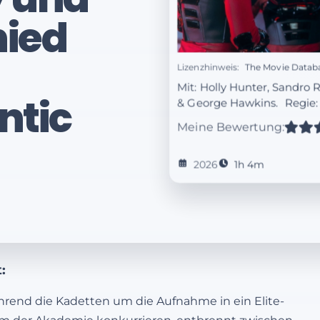
hied
Lizenzhinweis:
The Movie Datab
Mit: Holly Hunter, Sandro 
ntic
& George Hawkins.
Regie
Meine Bewertung:
2026
1h 4m
:
rend die Kadetten um die Aufnahme in ein Elite-