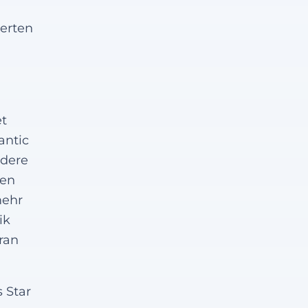
erten
et
antic
ndere
nen
mehr
ik
ran
 Star