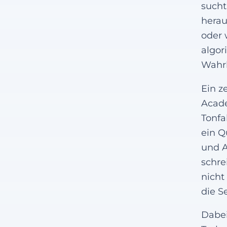
sucht
herau
oder 
algor
Wahrh
Ein z
Acade
Tonfa
ein Q
und A
schre
nicht
die S
Dabei