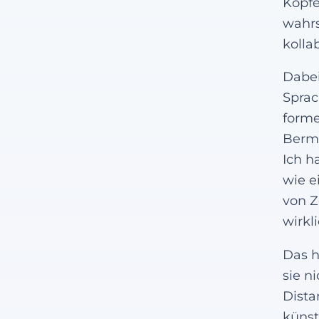
Köpfe
wahrs
kolla
Dabei
Sprac
forme
Berma
Ich h
wie e
von Z
wirkl
Das h
sie n
Dista
künst