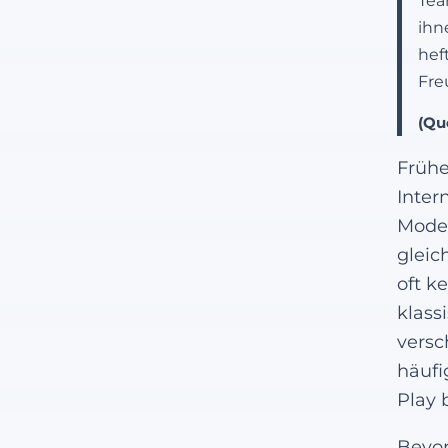
Tea
ihn
hef
Fre
(Qu
Frühe
Inter
Modem
gleic
oft k
klass
versc
häufi
Play 
Bevo