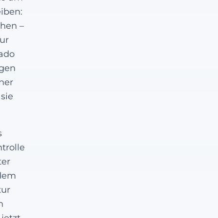
eiben:
ehen –
ur
Tado
ngen
iner
sie
s
trolle
ter
 dem
tur
n
jetzt