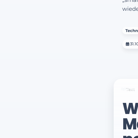
wiede
Techn
31.1
Text
Wi
M