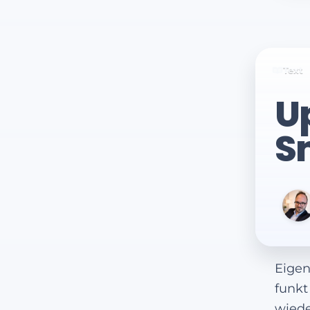
Text
U
S
Eigen
funkt
wiede