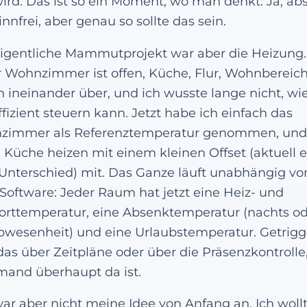
ird. Das ist so ein Moment, wo man denkt: Ja, ab
innfrei, aber genau so sollte das sein.
igentliche Mammutprojekt war aber die Heizung.
 Wohnzimmer ist offen, Küche, Flur, Wohnbereic
 ineinander über, und ich wusste lange nicht, w
ffizient steuern kann. Jetzt habe ich einfach das
zimmer als Referenztemperatur genommen, und 
 Küche heizen mit einem kleinen Offset (aktuell e
Unterschied) mit. Das Ganze läuft unabhängig vo
Software: Jeder Raum hat jetzt eine Heiz- und
rttemperatur, eine Absenktemperatur (nachts o
bwesenheit) und eine Urlaubstemperatur. Getrigg
das über Zeitpläne oder über die Präsenzkontrolle,
mand überhaupt da ist.
ar aber nicht meine Idee von Anfang an. Ich woll