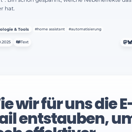
r hat.
ologie & Tools
#home assistant
#automatisierung
0.2025
Text
e wir für uns die E
ail entstauben, u