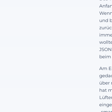
Anfan
Wenn 
und b
zurüc
immer
wollt
JSON-
beim 
Am E
gedac
über 
hat m
Lüfte
einge
„smar