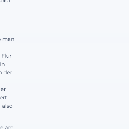
solut
h
ie man
Flur
in
n der
der
ert
 also
te am