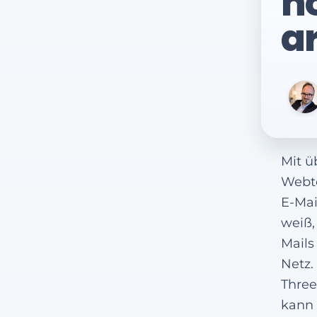
no
a
Mit ü
Webte
E-Mai
weiß,
Mails
Netz.
Three
kann