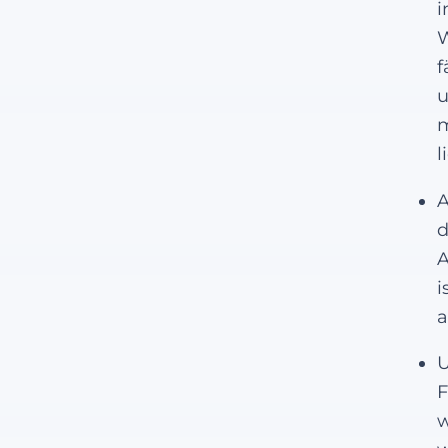
i
W
f
u
m
l
A
d
A
i
a
U
F
w