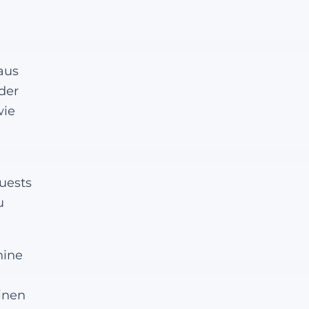
 aus
der
wie
uests
u
hine
einen