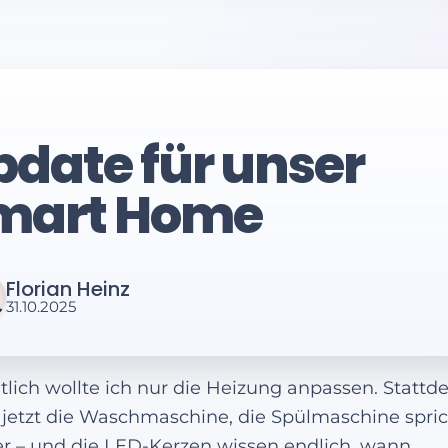
pdate für unser
mart Home
Florian Heinz
31.10.2025
tlich wollte ich nur die Heizung anpassen. Stattd
 jetzt die Waschmaschine, die Spülmaschine spri
r – und die LED-Kerzen wissen endlich, wann