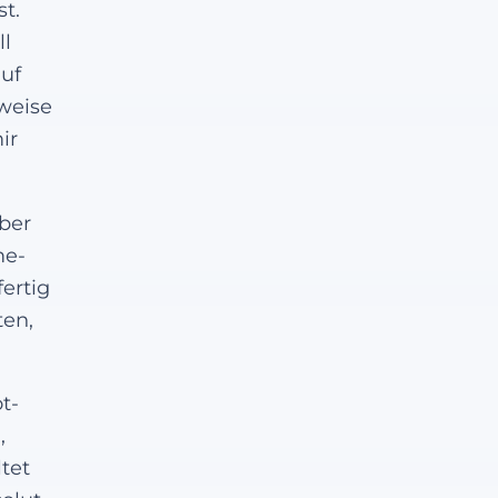
t.
ll
auf
rweise
ir
ber
me-
ertig
ten,
t-
,
tet