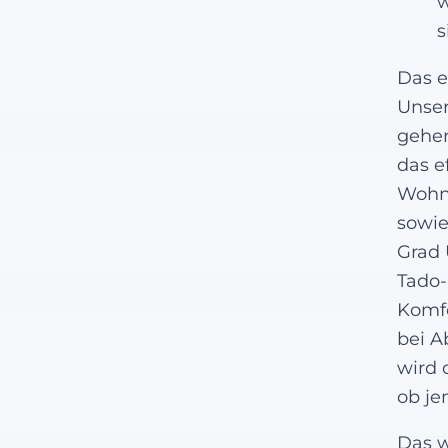
w
s
Das e
Unser
gehen
das e
Wohn
sowie
Grad 
Tado-
Komfo
bei A
wird 
ob je
Das w