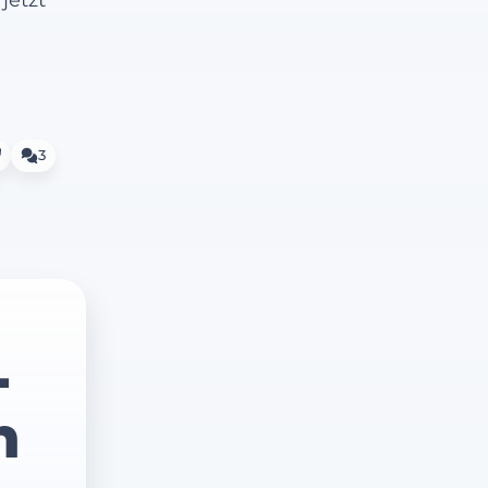
3
-
m