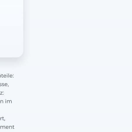
teile:
sse,
z:
on im
t,
ament