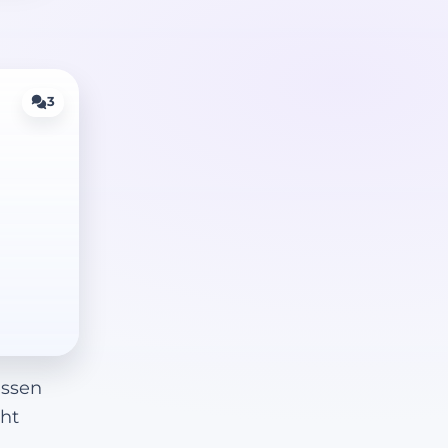
3
essen
cht