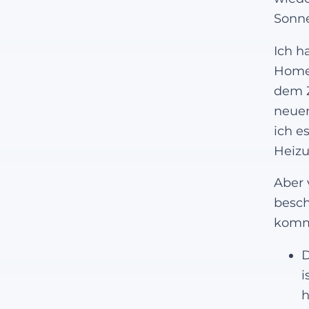
Sonne
Ich h
Home 
dem Z
neuen
ich e
Heizu
Aber 
besch
komm
D
i
h