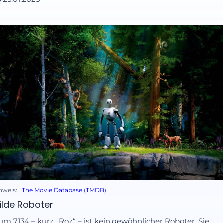
nweis:
The Movie Database (TMDB)
ilde Roboter
m 7134 – kurz „Roz“ – ist kein gewöhnlicher Roboter. Sie