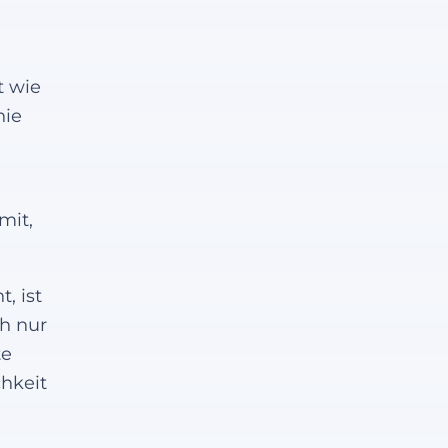
t wie
nie
mit,
, ist
ch nur
te
chkeit