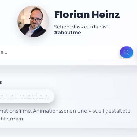
Florian Heinz
Schön, dass du da bist!
#aboutme
S
#Animation
mationsfilme, Animationsserien und visuell gestaltete
ählformen.