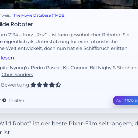
nweis:
The Movie Database (TMDB)
ilde Roboter
m 7134 – kurz „Roz“ – ist kein gewöhnlicher Roboter. Sie
 eigentlich als Unterstützung für eine futuristische
e Welt entwickelt, doch nun hat sie Schiffbruch erlitten
st auf einer einsamen Insel gestrandet. Mit Mühe baut sie
rlesen
ehungen zu den zunächst argwöhnischen Tieren auf und
upita Nyong'o, Pedro Pascal, Kit Connor, Bill Nighy & Stephani
t, sich an die ungewohnte, raue Umgebung anzupassen.
:
Chris Sanders
roße Abenteuer beginnt, als sie durch einen Zufall zur
ützerin eines hilflosen, verwaisten Gänsekükens wird
 Bewertung:
die wahre Bedeutung des Lebens entdeckt.
4
1h 30m
Auf IMDb a
Wild Robot” ist der beste Pixar-Film seit langem, 
 ist.