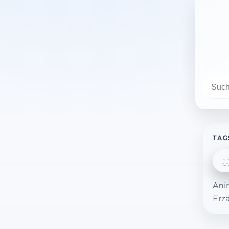
TAG
Ani
Erz