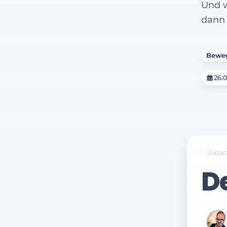
Und w
dann 
Beweg
26.0
Reze
De