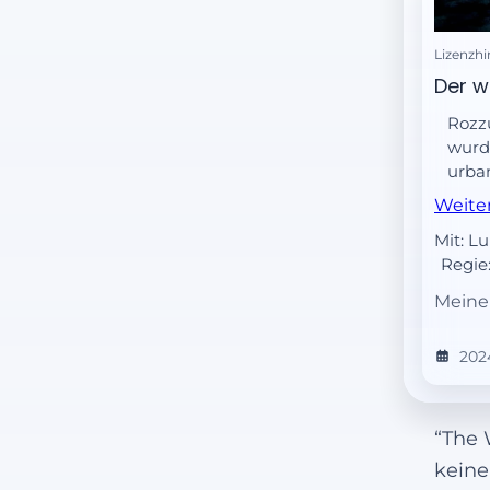
Lizenzhi
Der w
Rozzu
wurde
urban
und i
Weite
Bezi
Mit: L
lern
Regie
Das g
Besch
Meine
und 
202
“The 
keiner