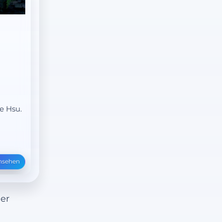
e Hsu.
nsehen
der