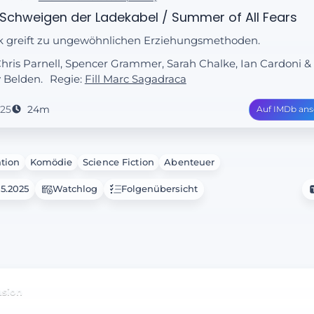
Schweigen der Ladekabel / Summer of All Fears
k greift zu ungewöhnlichen Erziehungsmethoden.
Chris Parnell, Spencer Grammer, Sarah Chalke, Ian Cardoni &
 Belden.
Regie:
Fill Marc Sagadraca
25
24m
Auf IMDb an
tion
Komödie
Science Fiction
Abenteuer
05.2025
Watchlog
Folgenübersicht
nsion