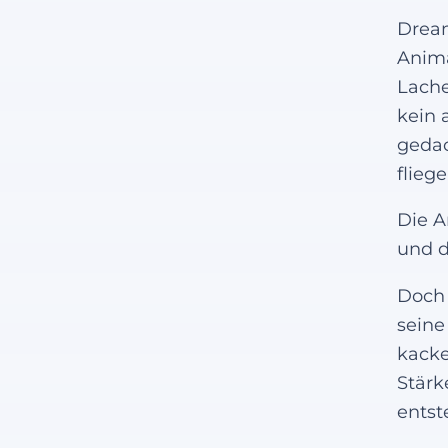
Dream
Anima
Lache
kein 
gedac
flieg
Die A
und d
Doch 
seine
kacke
Stärk
entst